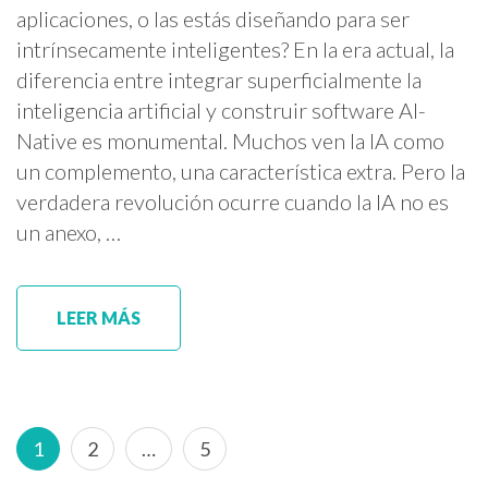
aplicaciones, o las estás diseñando para ser
intrínsecamente inteligentes? En la era actual, la
diferencia entre integrar superficialmente la
inteligencia artificial y construir software AI-
Native es monumental. Muchos ven la IA como
un complemento, una característica extra. Pero la
verdadera revolución ocurre cuando la IA no es
un anexo, …
LEER MÁS
Paginación
Página
Página
Página
1
2
…
5
de